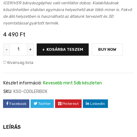
ICERIVER bányászgéphez való ventilátor doboz. Kialakításának
köszönhetően stabilan egymásra helyezhető akár több miner is. Fekvő
de álló helyzetben is használható az általunk tervezett és 3D
nyomtatással gyártott termék.
4 490
Ft
KOSÁRBA TESZEM
BUY NOW
Kívánság lista
Készlet információ:
Kevesebb mint 5db készleten
SKU:
KS0-COOLERBOX
Facebook
Twitter
Pinterest
LinkedIn
LEÍRÁS