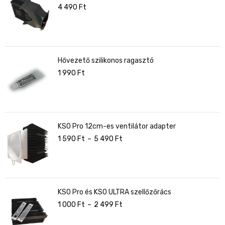
4 490
Ft
Hővezető szilikonos ragasztó
1 990
Ft
KS0 Pro 12cm-es ventilátor adapter
1 590
Ft
–
5 490
Ft
KS0 Pro és KS0 ULTRA szellőzőrács
1 000
Ft
–
2 499
Ft