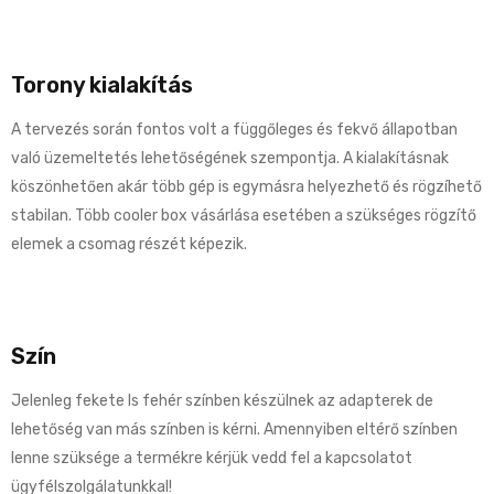
Torony kialakítás
A tervezés során fontos volt a függőleges és fekvő állapotban
való üzemeltetés lehetőségének szempontja. A kialakításnak
köszönhetően akár több gép is egymásra helyezhető és rögzíhető
stabilan. Több cooler box vásárlása esetében a szükséges rögzítő
elemek a csomag részét képezik.
Szín
Jelenleg fekete ls fehér színben készülnek az adapterek de
lehetőség van más színben is kérni. Amennyiben eltérő színben
lenne szüksége a termékre kérjük vedd fel a kapcsolatot
ügyfélszolgálatunkkal!