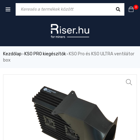
0
Kezdőlap
KS0 PRO kiegészítők
KS0 Pro és KS0 ULTRA ventilátor
›
›
box