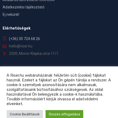
Adatkezelési tájékoztató
Írj nekünk!
Elérhetőségek
(+36) 30 724 68 26
hello@riser.hu
2200, Monor Klapka utca 11/1
A Riser.hu webáruházának felületén süti (cookie) fájlokat
használ. Ezeket a fájlokat az Ön gépén tárolja a rendszer. A
©
Riser.hu
– Minden jog fenntartva!
cookie-k személyek azonosítására nem alkalmasak,
szolgáltatásaink biztosításához szükségesek. Az oldal
használatával Ön beleegyezik a cookie-k használatába.
További információért kérjük olvassa el adatvédelmi
elveinket.
Cookie Beállítások
Összes elfogadása
0