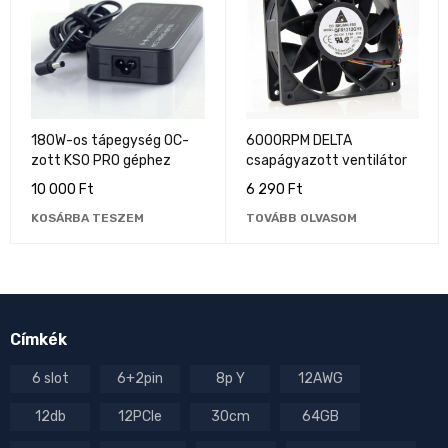
180W-os tápegység OC-
6000RPM DELTA
zott KS0 PRO géphez
csapágyazott ventilátor
10 000
Ft
6 290
Ft
KOSÁRBA TESZEM
TOVÁBB OLVASOM
Címkék
6 slot
6+2pin
8p Y
12AWG
12db
12PCIe
30cm
64GB