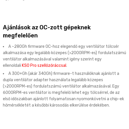
Ajánlások az OC-zott gépeknek
megfelelően
A ~280Gh firmware OC-hoz elegendő egy ventilátor tölcsér
alkalmazása egy legalább közepes (>2000RPM-es) fordulatszámú
ventilátor alkalmazásával valamint igény szerint egy
ellenoldali
KS0 Pro szellőzőráccsal
.
A 300+Gh (akár 340Gh) firmware-t használóknak ajánlott a
dupla ventilátor adapter használata legalább közepes
(>2000RPM-es) fordulatszámú ventilátor alkalmazásával. Egy
6000RPM-es ventilátor is megfelelő lehet egy tölcsérrel, de az
első időszakban ajánlott folyamatosan nyomonkövetni a chip-ek
hőmérsékletét a későbbi károsodás elkerülése érdekében.