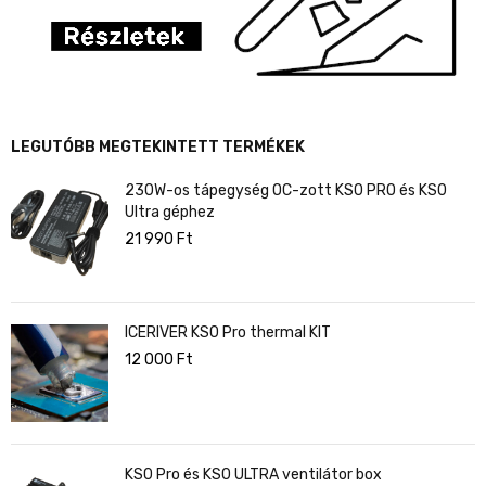
LEGUTÓBB MEGTEKINTETT TERMÉKEK
230W-os tápegység OC-zott KS0 PRO és KS0
Ultra géphez
21 990
Ft
ICERIVER KS0 Pro thermal KIT
12 000
Ft
KS0 Pro és KS0 ULTRA ventilátor box