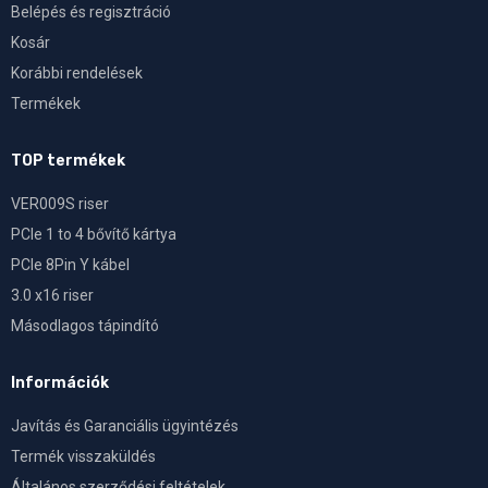
Belépés és regisztráció
Kosár
Korábbi rendelések
Termékek
TOP termékek
VER009S riser
PCIe 1 to 4 bővítő kártya
PCIe 8Pin Y kábel
3.0 x16 riser
Másodlagos tápindító
Információk
Javítás és Garanciális ügyintézés
Termék visszaküldés
Általános szerződési feltételek