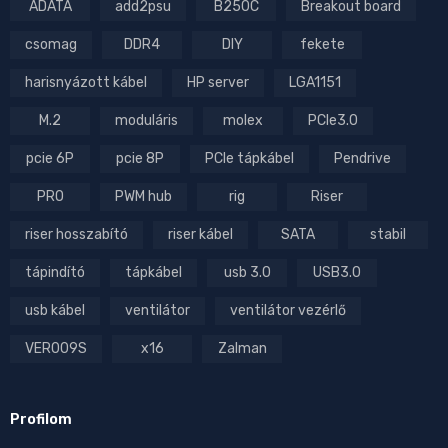
ADATA
add2psu
B250C
Breakout board
csomag
DDR4
DIY
fekete
harisnyázott kábel
HP server
LGA1151
M.2
moduláris
molex
PCIe3.0
pcie 6P
pcie 8P
PCIe tápkábel
Pendrive
PRO
PWM hub
rig
Riser
riser hosszabító
riser kábel
SATA
stabil
tápindító
tápkábel
usb 3.0
USB3.0
usb kábel
ventilátor
ventilátor vezérlő
VER009S
x16
Zalman
Profilom