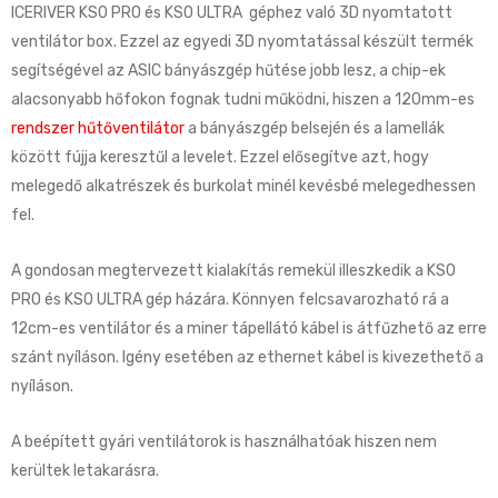
ICERIVER KS0 PRO és KS0 ULTRA géphez való 3D nyomtatott
ventilátor box. Ezzel az egyedi 3D nyomtatással készült termék
segítségével az ASIC bányászgép hűtése jobb lesz, a chip-ek
alacsonyabb hőfokon fognak tudni működni, hiszen a 120mm-es
rendszer hűtőventilátor
a bányászgép belsején és a lamellák
között fújja keresztűl a levelet. Ezzel elősegítve azt, hogy
melegedő alkatrészek és burkolat minél kevésbé melegedhessen
fel.
A gondosan megtervezett kialakítás remekül illeszkedik a KS0
PRO és KS0 ULTRA gép házára. Könnyen felcsavarozható rá a
12cm-es ventilátor és a miner tápellátó kábel is átfűzhető az erre
szánt nyíláson. Igény esetében az ethernet kábel is kivezethető a
nyíláson.
A beépített gyári ventilátorok is használhatóak hiszen nem
kerültek letakarásra.