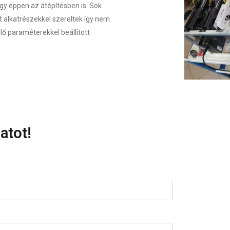
gy éppen az átépítésben is. Sok
t alkatrészekkel szereltek így nem
elő paraméterekkel beállított
atot!