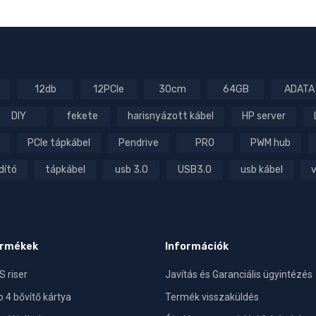
12db
12PCIe
30cm
64GB
ADATA
DIY
fekete
harisnyázott kábel
HP server
PCIe tápkábel
Pendrive
PRO
PWM hub
dító
tápkábel
usb 3.0
USB3.0
usb kábel
v
ermékek
Információk
 riser
Javítás és Garanciális ügyintézés
o 4 bővítő kártya
Termék visszaküldés