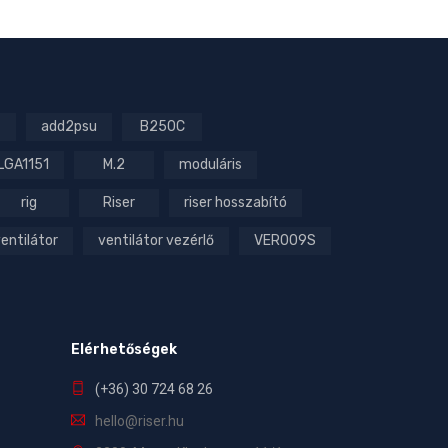
add2psu
B250C
LGA1151
M.2
moduláris
rig
Riser
riser hosszabító
entilátor
ventilátor vezérlő
VER009S
Elérhetőségek
(+36) 30 724 68 26
hello@riser.hu