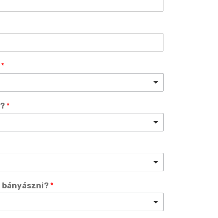
?
*
i?
*
l bányászni?
*