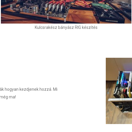
Kulcsrakész bányász RIG készítés
ják hogyan kezdjenek hozzá. Mi
t még ma!