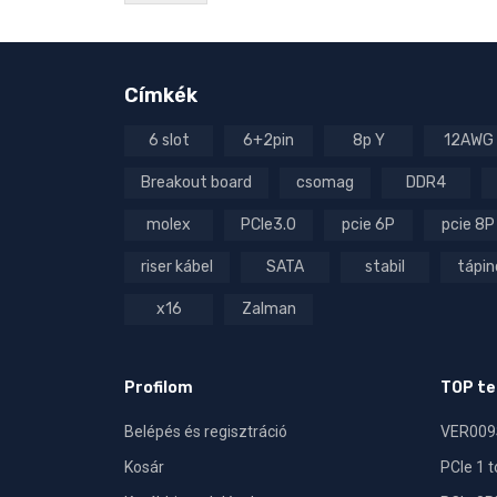
Címkék
6 slot
6+2pin
8p Y
12AWG
Breakout board
csomag
DDR4
molex
PCIe3.0
pcie 6P
pcie 8P
riser kábel
SATA
stabil
tápin
x16
Zalman
Profilom
TOP t
Belépés és regisztráció
VER009S
Kosár
PCIe 1 t