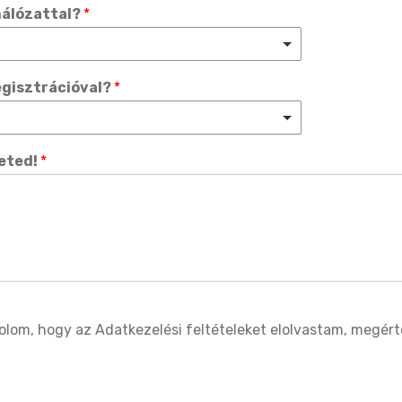
 hálózattal?
*
egisztrációval?
*
heted!
*
lom, hogy az Adatkezelési feltételeket elolvastam, megér