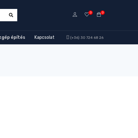
0
0
zgép építés
Kapcsolat
(+36) 30 724 68 26