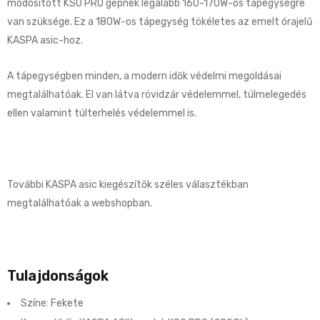
módosított KS0 PRO gépnek legalább 160-170W-os tápegységre
van szüksége. Ez a 180W-os tápegység tökéletes az emelt órajelű
KASPA asic-hoz.
A tápegységben minden, a modern idők védelmi megoldásai
megtalálhatóak. El van látva rövidzár védelemmel, túlmelegedés
ellen valamint túlterhelés védelemmel is.
További KASPA asic kiegészítők széles választékban
megtalálhatóak a webshopban.
Tulajdonságok
Színe: Fekete