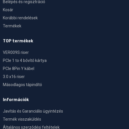
Belépés és regisztráció
Kosár
Korábbi rendelések
Termékek
TOP termékek
VER009S riser
PCIe 1 to 4 bővítő kártya
PCIe 8Pin Y kábel
3.0 x16 riser
Másodlagos tápindító
Információk
Javítás és Garanciális ügyintézés
Termék visszaküldés
Általános szerződési feltételek