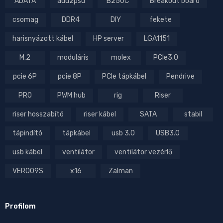
ADATA
add2psu
B250C
Breakout board
csomag
DDR4
DIY
fekete
harisnyázott kábel
HP server
LGA1151
M.2
moduláris
molex
PCIe3.0
pcie 6P
pcie 8P
PCIe tápkábel
Pendrive
PRO
PWM hub
rig
Riser
riser hosszabító
riser kábel
SATA
stabil
tápindító
tápkábel
usb 3.0
USB3.0
usb kábel
ventilátor
ventilátor vezérlő
VER009S
x16
Zalman
Profilom