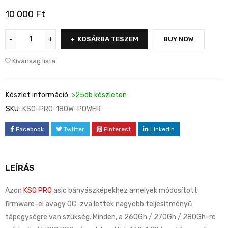
10 000
Ft
KOSÁRBA TESZEM
BUY NOW
Kívánság lista
Készlet információ:
>25db készleten
SKU:
KS0-PRO-180W-POWER
Facebook
Twitter
Pinterest
LinkedIn
LEÍRÁS
Azon
KS0 PRO
asic bányászképekhez amelyek módosított
firmware-el avagy OC-zva lettek nagyobb teljesítményű
tápegységre van szükség. Minden, a 260Gh / 270Gh / 280Gh-re