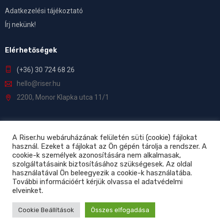
Adatkezelési tájékoztató
Írj nekünk!
Elérhetőségek
(+36) 30 724 68 26
hello@riser.hu
2200, Monor Klapka utca 11/1
A Riser.hu webáruházának felületén süti (cookie) fájlokat
használ. Ezeket a fájlokat az Ön gépén tárolja a rendszer. A
©
Riser.hu
– Minden jog fenntartva!
cookie-k személyek azonosítására nem alkalmasak,
szolgáltatásaink biztosításához szükségesek. Az oldal
használatával Ön beleegyezik a cookie-k használatába.
További információért kérjük olvassa el adatvédelmi
elveinket.
Cookie Beállítások
Összes elfogadása
0