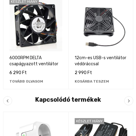
KÉSZLET HIÁNY
6000RPM DELTA
12cm-es USB-s ventilátor
csapágyazott ventilátor
védőráccsal
6 290
Ft
2 990
Ft
TOVÁBB OLVASOM
KOSÁRBA TESZEM
Kapcsolódó termékek
KÉSZLET HIÁNY