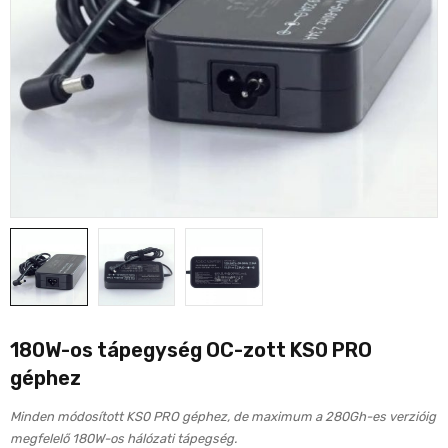
180W-os tápegység OC-zott KS0 PRO
géphez
Minden módosított KS0 PRO géphez, de maximum a 280Gh-es verzióig
megfelelő 180W-os hálózati tápegség.