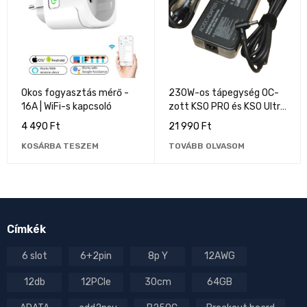
Okos fogyasztás mérő -
230W-os tápegység OC-
16A | WiFi-s kapcsoló
zott KS0 PRO és KS0 Ultra
géphez
4 490
Ft
21 990
Ft
KOSÁRBA TESZEM
TOVÁBB OLVASOM
Címkék
6 slot
6+2pin
8p Y
12AWG
12db
12PCIe
30cm
64GB