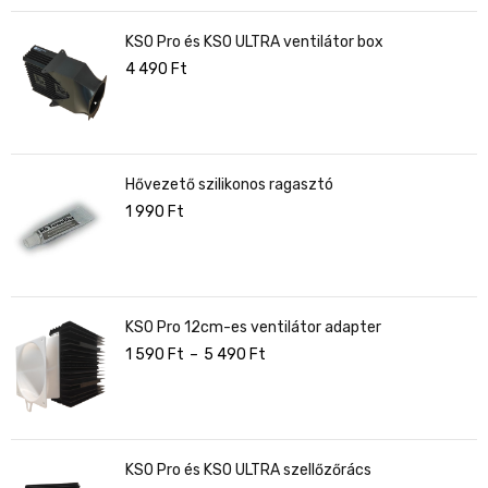
KS0 Pro és KS0 ULTRA ventilátor box
4 490
Ft
Hővezető szilikonos ragasztó
1 990
Ft
KS0 Pro 12cm-es ventilátor adapter
1 590
Ft
–
5 490
Ft
KS0 Pro és KS0 ULTRA szellőzőrács