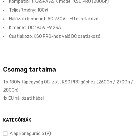
Kompatibilis KASPA ASIK model: KS0 PRO (280Gh)
Teljesítmény: 180W
Hálózati bemenet: AC 230V – EU csatlakozós
Kimenet: DC 19.5V ~9.23A
Csatlakozó: KS0 PRO-hoz való DC csatlakozó
Csomag tartalma
1 x 180W tápegység OC-zott KS0 PRO géphez (260Gh / 270Gh /
280Gh)
1x EU hállózati kábel
KATEGÓRIÁK
Alap konfiguráció (9)