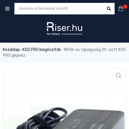
0
Kezdőlap
KS0 PRO kiegészítők
180W-os tápegység OC-zott KS0
›
›
PRO géphez