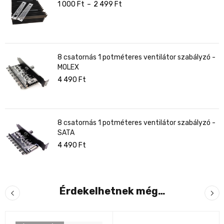
1 000
Ft
–
2 499
Ft
8 csatornás 1 potméteres ventilátor szabályzó -
MOLEX
4 490
Ft
8 csatornás 1 potméteres ventilátor szabályzó -
SATA
4 490
Ft
Érdekelhetnek még…