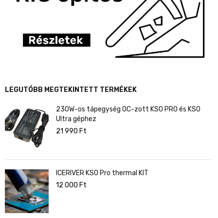
LEGUTÓBB MEGTEKINTETT TERMÉKEK
230W-os tápegység OC-zott KS0 PRO és KS0
Ultra géphez
21 990
Ft
ICERIVER KS0 Pro thermal KIT
12 000
Ft