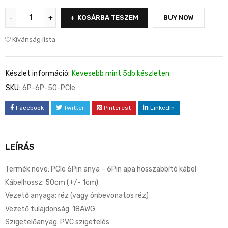
KOSÁRBA TESZEM
BUY NOW
Kívánság lista
Készlet információ:
Kevesebb mint 5db készleten
SKU:
6P-6P-50-PCIe
Facebook
Twitter
Pinterest
LinkedIn
LEÍRÁS
Termék neve: PCIe 6Pin anya – 6Pin apa hosszabbító kábel
Kábelhossz: 50cm (+/- 1cm)
Vezető anyaga: réz (vagy ónbevonatos réz)
Vezető tulajdonság: 18AWG
Szigetelőanyag: PVC szigetelés