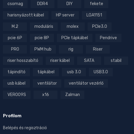
csomag
DDR4
DIY
fekete
harisnyázott kábel
HP server
LGA1151
M.2
moduláris
molex
PCIe3.0
pcie 6P
pcie 8P
PCIe tápkábel
Pendrive
PRO
PWM hub
rig
Riser
riser hosszabító
riser kábel
SATA
stabil
tápindító
tápkábel
usb 3.0
USB3.0
usb kábel
ventilátor
ventilátor vezérlő
VER009S
x16
Zalman
Profilom
Belépés és regisztráció