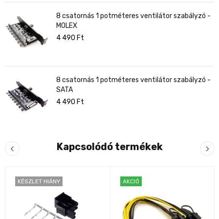
8 csatornás 1 potméteres ventilátor szabályzó -
MOLEX
4 490
Ft
8 csatornás 1 potméteres ventilátor szabályzó -
SATA
4 490
Ft
Kapcsolódó termékek
KÉSZLET HIÁNY
AKCIÓ