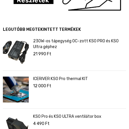
LEGUTÓBB MEGTEKINTETT TERMÉKEK
230W-os tápegység OC-zott KS0 PRO és KS0
Ultra géphez
21 990
Ft
ICERIVER KS0 Pro thermal KIT
12 000
Ft
KS0 Pro és KS0 ULTRA ventilátor box
4 490
Ft