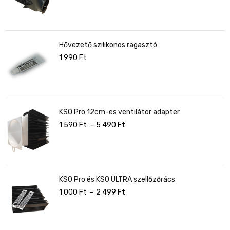
Hővezető szilikonos ragasztó
1 990
Ft
KS0 Pro 12cm-es ventilátor adapter
1 590
Ft
–
5 490
Ft
KS0 Pro és KS0 ULTRA szellőzőrács
1 000
Ft
–
2 499
Ft