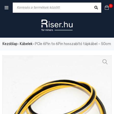
0
Kezdőlap
Kábelek
PCIe 6Pin to 6Pin hosszabító tápkábel – 50cm
›
›