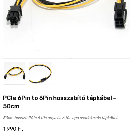
PCIe 6Pin to 6Pin hosszabító tápkábel –
50cm
50cm hosszú PCIe 6 tűs anya és 6 tűs apa csatlakozós tápkábel.
1 990
Ft