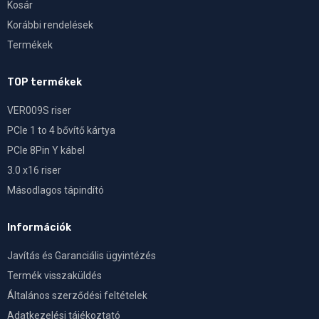
Kosár
Korábbi rendelések
Termékek
TOP termékek
VER009S riser
PCIe 1 to 4 bővítő kártya
PCIe 8Pin Y kábel
3.0 x16 riser
Másodlagos tápindító
Információk
Javítás és Garanciális ügyintézés
Termék visszaküldés
Általános szerződési feltételek
Adatkezelési tájékoztató