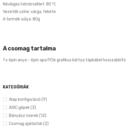
Névleges hőmérséklet: 80 ℃
Vezeték színe: sárga, fekete
A termék súlya: 80g
A csomag tartalma
1 x 6pin anya – 6pin apa PCIe grafikus kártya tápkábel hosszabbító
KATEGÓRIÁK
Alap konfiguráció (9)
ASIC gépek (3)
Bányász riserek (12)
Csomag ajánlatok (2)