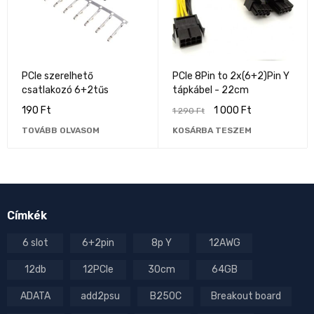
PCIe szerelhető
PCIe 8Pin to 2x(6+2)Pin Y
csatlakozó 6+2tűs
tápkábel - 22cm
190
Ft
1 000
Ft
1 290
Ft
TOVÁBB OLVASOM
KOSÁRBA TESZEM
Címkék
6 slot
6+2pin
8p Y
12AWG
12db
12PCIe
30cm
64GB
ADATA
add2psu
B250C
Breakout board